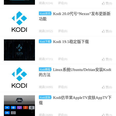
阅读(3224)
评论(0)
赞(
0
)
Kodi 20.0代号“Nexus”发布更新新
Kodi资讯
功能
阅读(2052)
评论(0)
赞(
0
)
Kodi 19.5稳定版下载
Kodi下载
阅读(3721)
评论(0)
赞(
0
)
Linux系统Ubuntu/Debian安装Kodi
Kodi教程
的方法
阅读(1690)
评论(0)
赞(
0
)
Kodi仿苹果AppleTV皮肤AppTV下
Kodi皮肤
载
阅读(2680)
评论(0)
赞(
2
)