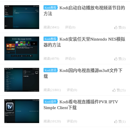
Kodi启动自动播放电视频道节目的
Kodi教程
方法
阅读(5841)
评论(0)
赞(
0
)
Kodi安装任天堂Nintendo NES模拟
Kodi教程
器的方法
阅读(4979)
评论(0)
赞(
2
)
Kodi国内电视直播源m3u8文件下
Kodi资讯
载
阅读(21801)
评论(0)
赞(
25
)
Kodi看电视直播插件PVR IPTV
Kodi插件
Simple Client下载
阅读(10120)
评论(0)
赞(
1
)