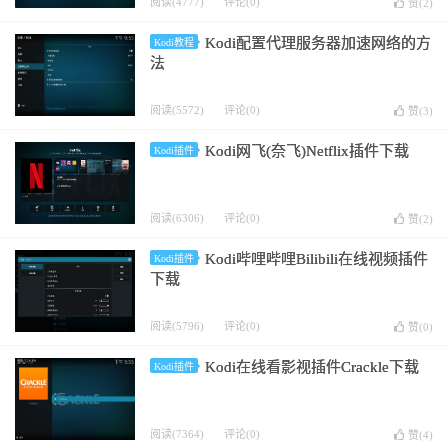
阅读(4777)
评论(0)
赞(
2
)
Kodi配置代理服务器加速网络的方
Kodi教程
法
阅读(5572)
评论(0)
赞(
3
)
Kodi网飞(奈飞)Netflix插件下载
Kodi插件
阅读(6306)
评论(0)
赞(
2
)
Kodi哔哩哔哩Bilibili在线视频插件
Kodi插件
下载
阅读(5796)
评论(0)
赞(
0
)
Kodi在线看影视插件Crackle下载
Kodi插件
阅读(7364)
评论(0)
赞(
4
)