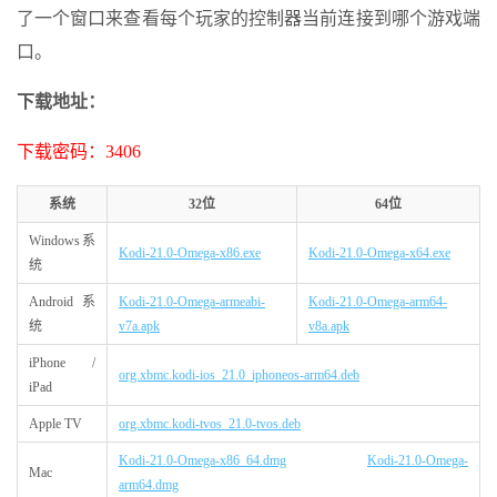
了一个窗口来查看每个玩家的控制器当前连接到哪个游戏端
口。
下载地址：
下载密码：3406
系统
32位
64位
Windows系
Kodi-21.0-Omega-x86.exe
Kodi-21.0-Omega-x64.exe
统
Android系
Kodi-21.0-Omega-armeabi-
Kodi-21.0-Omega-arm64-
统
v7a.apk
v8a.apk
iPhone /
org.xbmc.kodi-ios_21.0_iphoneos-arm64.deb
iPad
Apple TV
org.xbmc.kodi-tvos_21.0-tvos.deb
Kodi-21.0-Omega-x86_64.dmg
Kodi-21.0-Omega-
Mac
arm64.dmg