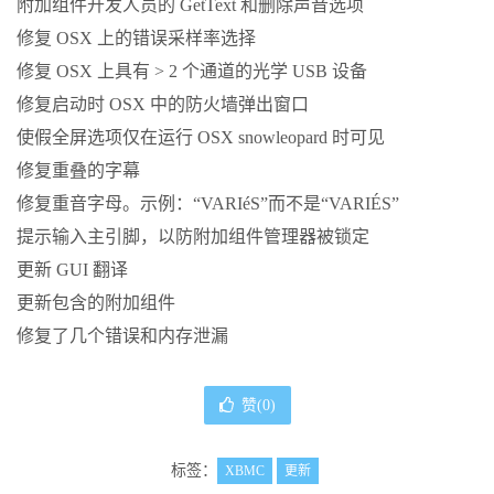
附加组件开发人员的 GetText 和删除声音选项
修复 OSX 上的错误采样率选择
修复 OSX 上具有 > 2 个通道的光学 USB 设备
修复启动时 OSX 中的防火墙弹出窗口
使假全屏选项仅在运行 OSX snowleopard 时可见
修复重叠的字幕
修复重音字母。示例：“VARIéS”而不是“VARIÉS”
提示输入主引脚，以防附加组件管理器被锁定
更新 GUI 翻译
更新包含的附加组件
修复了几个错误和内存泄漏
赞(
0
)
标签：
XBMC
更新