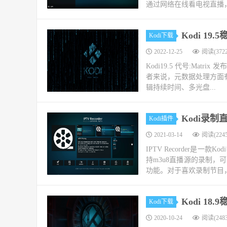
通过网络在线看电视直播，
Kodi 19
Kodi下载
2022-12-25
阅读(3722
Kodi19.5 代号:Matrix
者来说，元数据处理方面有
辑持续时间、多光盘...
Kodi录制直
Kodi插件
2021-03-14
阅读(2245
IPTV Recorder是
持m3u8直播源的录制
功能。对于喜欢录制节目，
Kodi 18
Kodi下载
2020-10-24
阅读(2483