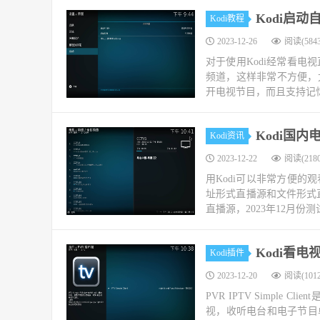
Kodi启
Kodi教程
2023-12-26
阅读(5843
对于使用Kodi经常看
频道，这样非常不方便，
开电视节目，而且支持记忆
Kodi国内
Kodi资讯
2023-12-22
阅读(2180
用Kodi可以非常方便
址形式直播源和文件形式
直播源，2023年12月份测
Kodi看电视
Kodi插件
2023-12-20
阅读(1012
PVR IPTV Simple
视，收听电台和电子节目单