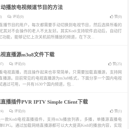
动自动播放电视频道节目的方法
)
评论(0)
赞(
0
)
电视直播节目的用户，每次都需要手动切换到电视节目，然后选择所看的
尤其对不会操作的老人不太友好。其实Kodi支持软件启动后，自动打
功能，能够记忆上次关机前所播放的频道，在下次...
电视直播源m3u8文件下载
7)
评论(0)
赞(
25
)
的观看电视直播，而且操作起来也非常简单，只需要加载直播源，支持网
直播源。目前常见的电视直播源为m3u8格式，下面分享一个国内电视
试通过可用，一共有1630个国内频道，包...
直播插件PVR IPTV Simple Client下载
4)
评论(0)
赞(
1
)
 Client是一款Kodi电视直播插件，支持m3u播放列表，多播，单播源直播电
EPG。通过加载网络直播源都可以大大提高Kodi的播放内容，实现