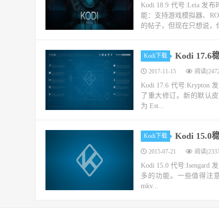
Kodi 18.9 代号:Le
能：支持游戏模拟器、R
的帖子，但现在只想说，你
Kodi 17
Kodi下载
2017-11-15
阅读(2472
Kodi 17.6 代号:Krypt
了重大修订。新的默认皮肤 
为 Est...
Kodi 15
Kodi下载
2015-07-21
阅读(2337
Kodi 15.0 代号:Iseng
多的功能。一些值得注意
mkv...