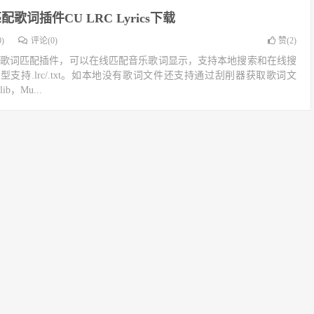
配歌词插件CU LRC Lyrics下载
)
评论(0)
赞(
2
)
是一款Kodi歌词匹配插件，可以在线匹配音乐歌词显示，支持本地搜索和在线搜
支持.lrc/.txt。如本地没有歌词文件还支持通过刮削器获取歌词文
ib，Mu...