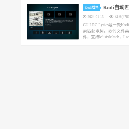
Kodi自动匹
Kodi插件
2024-01-13
阅读(4780
CU LRC Lyrics
索匹配歌词。歌词文件类型
件，支持MusixMatch，Lrcl